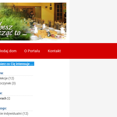
Dodaj dom
O Portalu
Kontakt
erz co Cię interesuje ...
ma:
lekcje (12)
czynek (3)
e:
órach
kogo:
ie indywidualni (12)