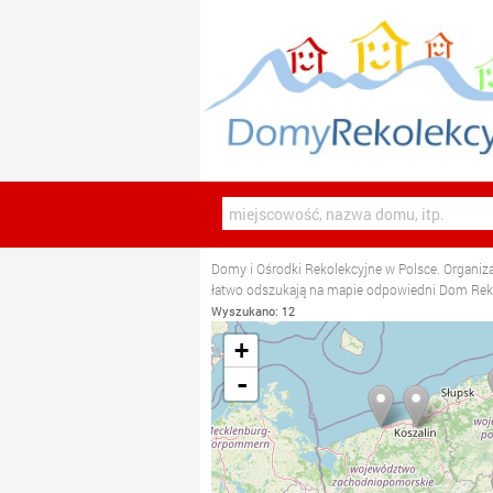
Domy i Ośrodki Rekolekcyjne w Polsce. Organiza
łatwo odszukają na mapie odpowiedni Dom Re
Wyszukano: 12
+
-