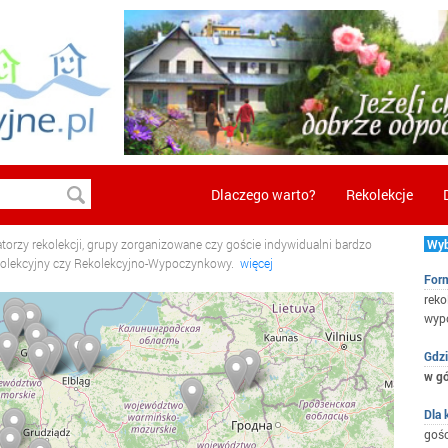
Dlaczego warto?
Rekolekcje
torzy rekolekcji, grupy zorganizowane czy goście indywidualni bardzo
Wybi
kolekcyjny czy Rekolekcyjno-Wypoczynkowy.
więcej
For
reko
wypo
Gdzi
w g
Dla 
gośc