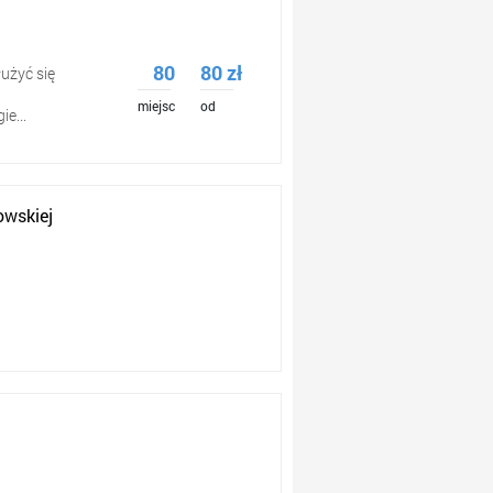
80
80 zł
użyć się
miejsc
od
e...
owskiej