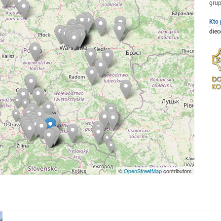
grup
Kto 
diec
©
OpenStreetMap
contributors