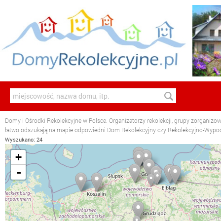
Domy i Ośrodki Rekolekcyjne w Polsce. Organizatorzy rekolekcji, grupy zorganizo
łatwo odszukają na mapie odpowiedni Dom Rekolekcyjny czy Rekolekcyjno-Wyp
Wyszukano: 24
+
-