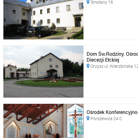
Smolany 16

Dom Św.Rodziny. Ośro
Diecezji Ełckiej
Orzysz ul. Wierzbińska 1

Ośrodek Konferencyjno-
Porszewice 24 C
