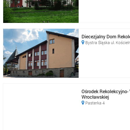
Diecezjalny Dom Rekol
Bystra Śląska ul. Kościel

Ośrodek Rekolekcyjno-
Wrocławskiej
Pasterka 4
