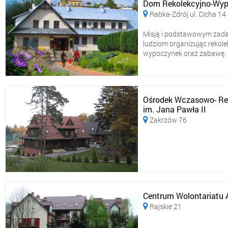
Dom Rekolekcyjno-Wyp
Rabka-Zdrój ul. Cicha 14

Misją i podstawowym zadan
ludziom organizując rekolek
wypoczynek oraz zabawę. Naj
Ośrodek Wczasowo- Reko
im. Jana Pawła II
Zakrzów 76

Centrum Wolontariatu A
Rajskie 21
