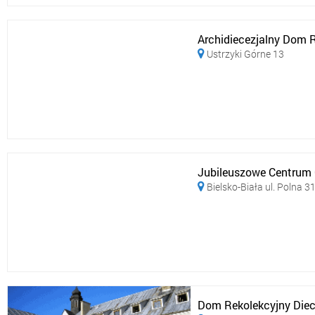
Archidiecezjalny Dom R
Ustrzyki Górne 13

Jubileuszowe Centrum C
Bielsko-Biała ul. Polna 3

Dom Rekolekcyjny Diece