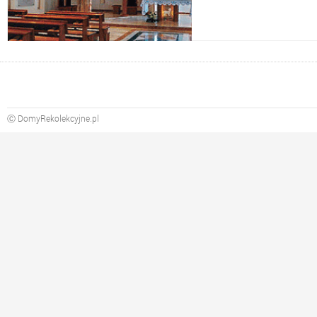
Ⓒ DomyRekolekcyjne.pl