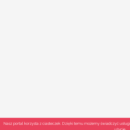
Nasz portal korzysta z ciasteczek. Dzięki temu możemy świadczyć usługi
użycie.