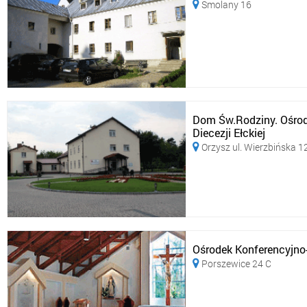
Smolany 16

Dom Św.Rodziny. Ośro
Diecezji Ełckiej
Orzysz ul. Wierzbińska 1

Ośrodek Konferencyjno-
Porszewice 24 C
