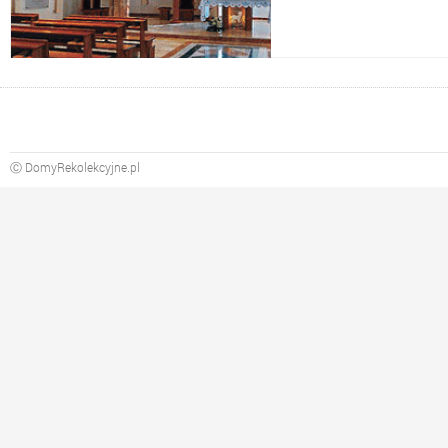
Ⓒ DomyRekolekcyjne.pl