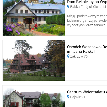
Dom Rekolekcyjno-Wyp
Rabka-Zdrój ul. Cicha 14

Misją i podstawowym zadan
ludziom organizując rekolek
wypoczynek oraz zabawę. Naj
Ośrodek Wczasowo- Reko
im. Jana Pawła II
Zakrzów 76

Centrum Wolontariatu A
Rajskie 21
