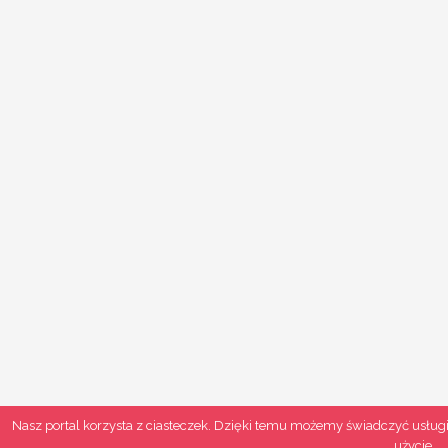
Nasz portal korzysta z ciasteczek. Dzięki temu możemy świadczyć usługi
użycie.