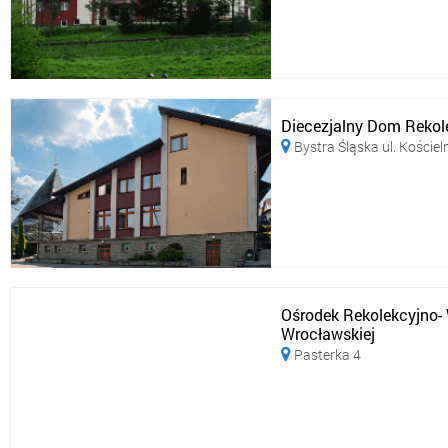
Diecezjalny Dom Rekol
Bystra Śląska ul. Kościel

Ośrodek Rekolekcyjno-
Wrocławskiej
Pasterka 4
