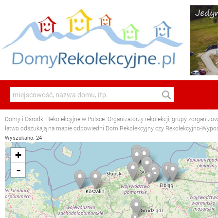
Domy i Ośrodki Rekolekcyjne w Polsce. Organizatorzy rekolekcji, grupy zorganizo
łatwo odszukają na mapie odpowiedni Dom Rekolekcyjny czy Rekolekcyjno-Wyp
Wyszukano: 24
+
-