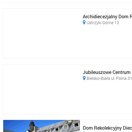
Archidiecezjalny Dom R
Ustrzyki Górne 13

Jubileuszowe Centrum C
Bielsko-Biała ul. Polna 3

Dom Rekolekcyjny Diece