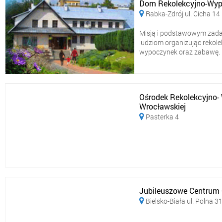
Dom Rekolekcyjno-Wyp
Rabka-Zdrój ul. Cicha 14

Misją i podstawowym zadan
ludziom organizując rekolek
wypoczynek oraz zabawę. Naj
Ośrodek Rekolekcyjno-
Wrocławskiej
Pasterka 4

Jubileuszowe Centrum C
Bielsko-Biała ul. Polna 3
