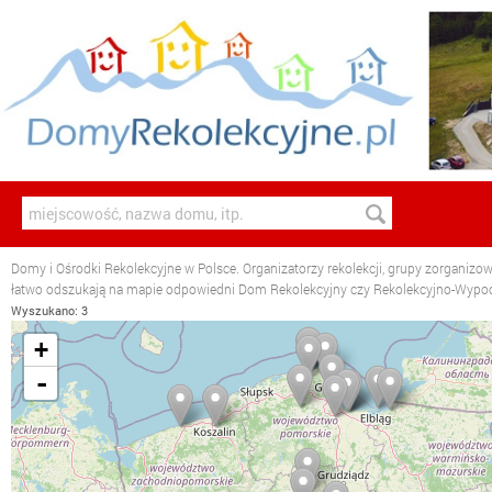
Domy i Ośrodki Rekolekcyjne w Polsce. Organizatorzy rekolekcji, grupy zorganizo
łatwo odszukają na mapie odpowiedni Dom Rekolekcyjny czy Rekolekcyjno-Wyp
Wyszukano: 3
+
-