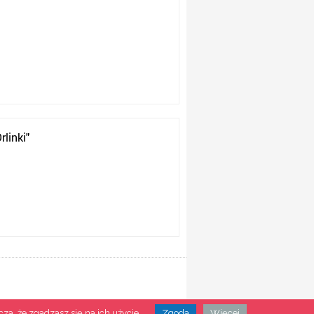
linki"
O portalu
|
Regulamin
|
Kontakt
a, że zgadzasz się na ich użycie.
Zgoda
Więcej