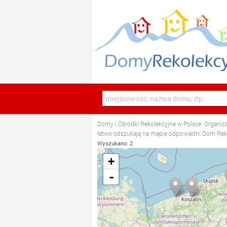
Domy i Ośrodki Rekolekcyjne w Polsce. Organiza
łatwo odszukają na mapie odpowiedni Dom Re
Wyszukano: 2
+
-