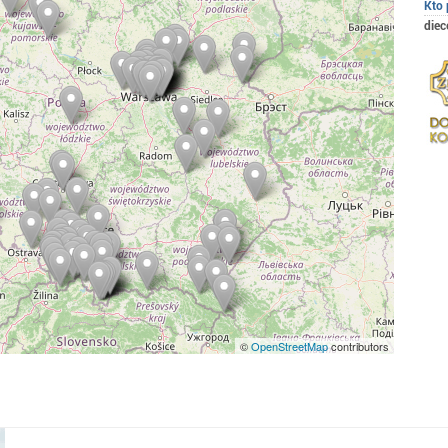
Kto 
diec
©
OpenStreetMap
contributors