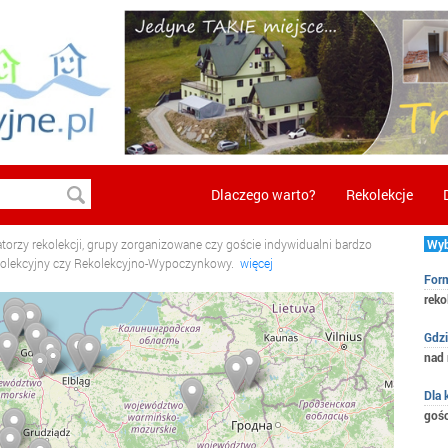
Dlaczego warto?
Rekolekcje
torzy rekolekcji, grupy zorganizowane czy goście indywidualni bardzo
Wybi
kolekcyjny czy Rekolekcyjno-Wypoczynkowy.
więcej
For
reko
Gdzi
nad
Dla 
gośc