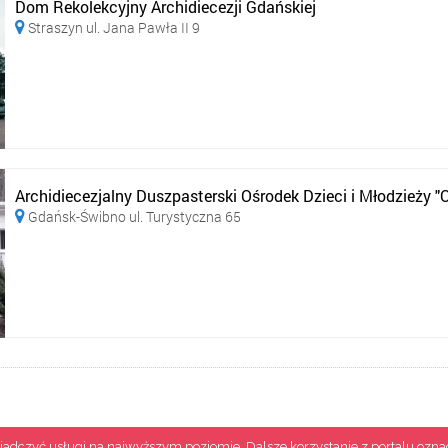
Dom Rekolekcyjny Archidiecezji Gdańskiej
Straszyn ul. Jana Pawła II 9

Archidiecezjalny Duszpasterski Ośrodek Dzieci i Młodzieży "Or
Gdańsk-Świbno ul. Turystyczna 65

adczyć usługi na najwyższym poziomie. Dalsze korzystanie z portalu oznacz