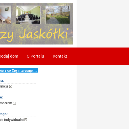
Dodaj dom
O Portalu
Kontakt
erz co Cię interesuje ...
ma:
lekcje
e:
 morzem
kogo:
ie indywidualni