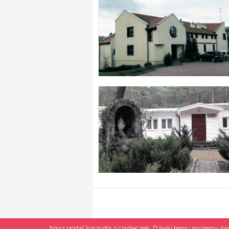
Ⓒ DomyRekolekcyjne.pl
Nasz portal korzysta z ciasteczek. Dzięki temu możemy świ