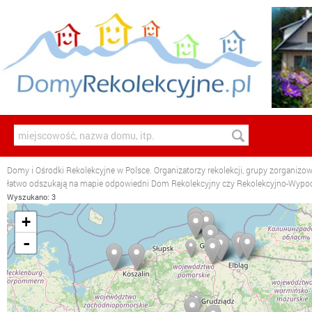
Domy i Ośrodki Rekolekcyjne w Polsce. Organizatorzy rekolekcji, grupy zorganizo
łatwo odszukają na mapie odpowiedni Dom Rekolekcyjny czy Rekolekcyjno-Wyp
Wyszukano: 3
+
-