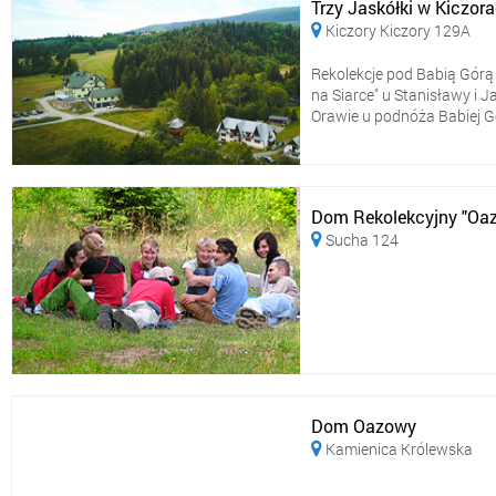
Trzy Jaskółki w Kiczor
Kiczory Kiczory 129A

Rekolekcje pod Babią Górą
na Siarce" u Stanisławy i
Orawie u podnóża Babiej Gór
Dom Rekolekcyjny "Oa
Sucha 124

Dom Oazowy
Kamienica Królewska
