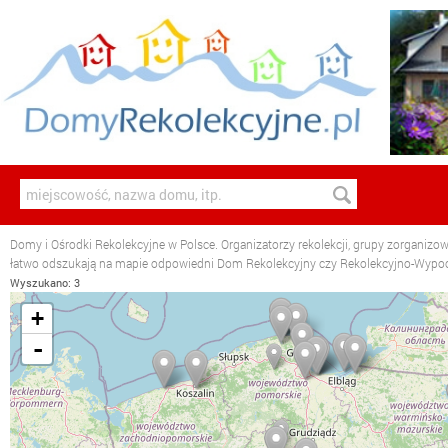
Domy i Ośrodki Rekolekcyjne w Polsce. Organizatorzy rekolekcji, grupy zorganizo
łatwo odszukają na mapie odpowiedni Dom Rekolekcyjny czy Rekolekcyjno-Wyp
Wyszukano: 3
+
-