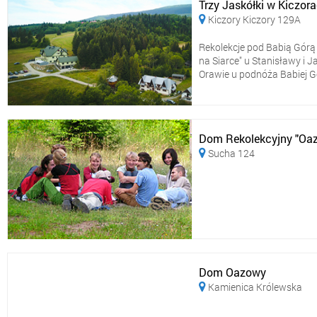
Trzy Jaskółki w Kiczor
Kiczory Kiczory 129A

Rekolekcje pod Babią Górą
na Siarce" u Stanisławy i
Orawie u podnóża Babiej Gór
Dom Rekolekcyjny "Oa
Sucha 124

Dom Oazowy
Kamienica Królewska
