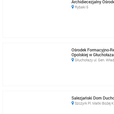
Archidiecezjalny Ośro
Rybaki 5

Ośrodek Formacyjno-Re
Opolskiej w Głuchołaz
Głuchołazy ul. Gen. Wł

Salezjański Dom Ducho
Szczyrk Pl. Matki Bożej K
