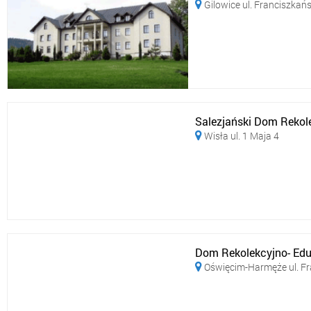
Gilowice ul. Franciszkań

Salezjański Dom Rekol
Wisła ul. 1 Maja 4

Dom Rekolekcyjno- Edu
Oświęcim-Harmęże ul. F
