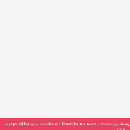
Nasz portal korzysta z ciasteczek. Dzięki temu możemy świadczyć usługi
użycie.