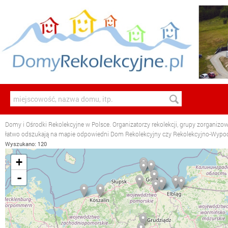
Domy i Ośrodki Rekolekcyjne w Polsce. Organizatorzy rekolekcji, grupy zorganizo
łatwo odszukają na mapie odpowiedni Dom Rekolekcyjny czy Rekolekcyjno-Wyp
Wyszukano: 120
+
-