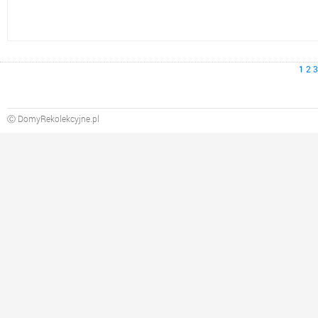
1
2
3
Ⓒ DomyRekolekcyjne.pl